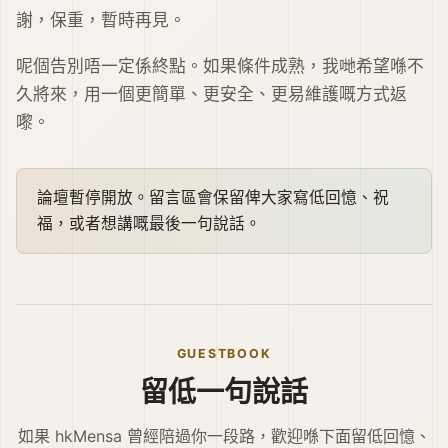
謝，保重，暫時再見。
呢個告別唔一定係終點。如果條件成熟，我哋希望喺不
久將來，用一個更簡單、更安全、更易維護嘅方式返
嚟。
論壇暫停開放。留言區會保留俾大家寫低回憶、祝
福，或者想講嘅最後一句說話。
GUESTBOOK
留低一句說話
如果 hkMensa 曾經陪過你一段路，歡迎喺下面留低回憶、