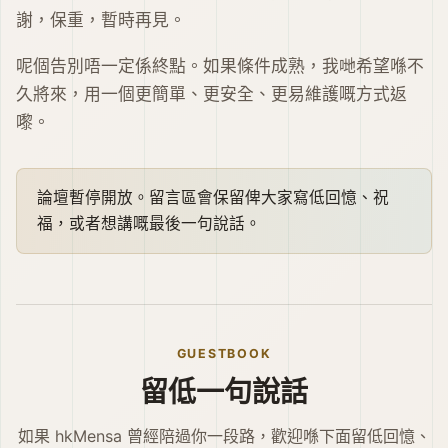
謝，保重，暫時再見。
呢個告別唔一定係終點。如果條件成熟，我哋希望喺不
久將來，用一個更簡單、更安全、更易維護嘅方式返
嚟。
論壇暫停開放。留言區會保留俾大家寫低回憶、祝
福，或者想講嘅最後一句說話。
GUESTBOOK
留低一句說話
如果 hkMensa 曾經陪過你一段路，歡迎喺下面留低回憶、