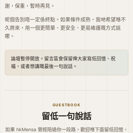
謝，保重，暫時再見。
呢個告別唔一定係終點。如果條件成熟，我哋希望喺不
久將來，用一個更簡單、更安全、更易維護嘅方式返
嚟。
論壇暫停開放。留言區會保留俾大家寫低回憶、祝
福，或者想講嘅最後一句說話。
GUESTBOOK
留低一句說話
如果 hkMensa 曾經陪過你一段路，歡迎喺下面留低回憶、