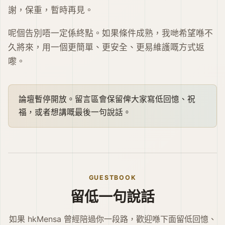
謝，保重，暫時再見。
呢個告別唔一定係終點。如果條件成熟，我哋希望喺不
久將來，用一個更簡單、更安全、更易維護嘅方式返
嚟。
論壇暫停開放。留言區會保留俾大家寫低回憶、祝
福，或者想講嘅最後一句說話。
GUESTBOOK
留低一句說話
如果 hkMensa 曾經陪過你一段路，歡迎喺下面留低回憶、