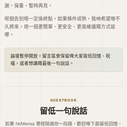
謝，保重，暫時再見。
呢個告別唔一定係終點。如果條件成熟，我哋希望喺不
久將來，用一個更簡單、更安全、更易維護嘅方式返
嚟。
論壇暫停開放。留言區會保留俾大家寫低回憶、祝
福，或者想講嘅最後一句說話。
GUESTBOOK
留低一句說話
如果 hkMensa 曾經陪過你一段路，歡迎喺下面留低回憶、