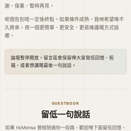
謝，保重，暫時再見。
呢個告別唔一定係終點。如果條件成熟，我哋希望喺不
久將來，用一個更簡單、更安全、更易維護嘅方式返
嚟。
論壇暫停開放。留言區會保留俾大家寫低回憶、祝
福，或者想講嘅最後一句說話。
GUESTBOOK
留低一句說話
如果 hkMensa 曾經陪過你一段路，歡迎喺下面留低回憶、